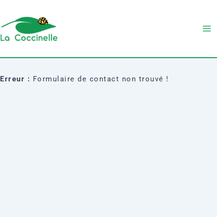
Aller
Ma
au
Me
contenu
Erreur :
Formulaire de contact non trouvé !