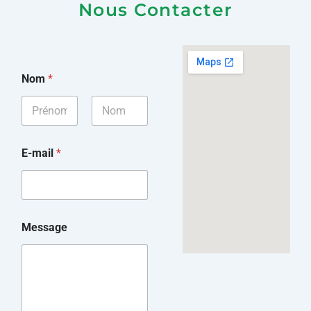
Nous Contacter
Nom
*
Prénom
Nom
*
E-mail
*
E
-
m
a
i
E
l
Message
-
M
m
e
a
s
i
s
l
a
M
g
e